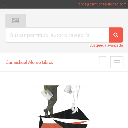
ES
libros@carmichaelalonso.com
Búsqueda avanzada
Toggle
naviga