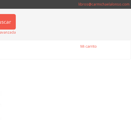
libros@carmichaelalonso.com
uscar
avanzada
Mi carrito