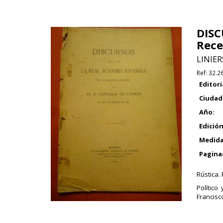
DISC
Rece
LINIERS
Ref:
32.2
Editori
Ciudad
Año:
Edición
Medida
Pagina
Rústica. 
Político
Francisco