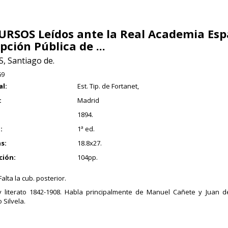
URSOS Leídos ante la Real Academia Esp
pción Pública de ...
, Santiago de.
69
al:
Est. Tip. de Fortanet,
:
Madrid
1894.
:
1ª ed.
s:
18.8x27.
ción:
104pp.
Falta la cub. posterior.
 y literato 1842-1908. Habla principalmente de Manuel Cañete y Juan d
 Silvela.