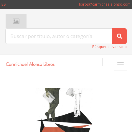
ES
libros@carmichaelalonso.com
Búsqueda avanzada
Toggle
naviga