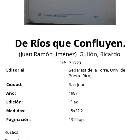
De Ríos que Confluyen.
(Juan Ramón Jiménez). Gullón, Ricardo.
Ref:
17.1723
Editorial:
Separata de la Torre, Univ. de
Puerto Rico,
Ciudad:
San Juan
Año:
1987.
Edición:
1ª ed.
Medidas:
15x22.2.
Paginación:
13-25pp.
Rústica.