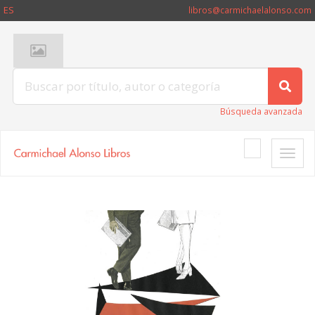
ES
libros@carmichaelalonso.com
Búsqueda avanzada
Toggle
naviga