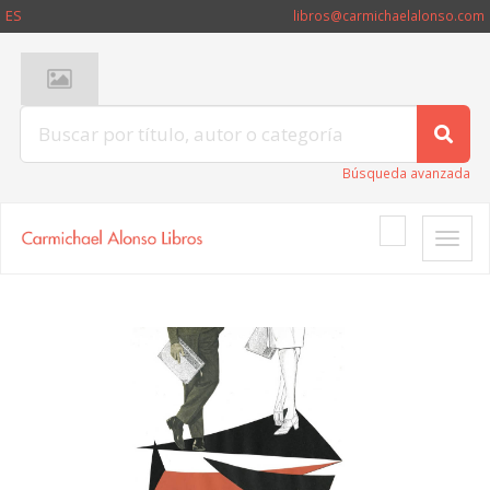
ES
libros@carmichaelalonso.com
Búsqueda avanzada
Toggle
naviga