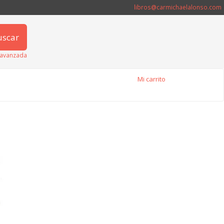
libros@carmichaelalonso.com
uscar
avanzada
Mi carrito