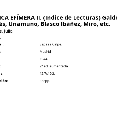
ICA EFÍMERA II. (Indice de Lecturas) Gald
és, Unamuno, Blasco Ibáñez, Miro, etc.
, Julio.
6
al:
Espasa Calpe,
:
Madrid
1944.
:
2ª ed. aumentada.
s:
12.7x19.2.
ción:
388pp.