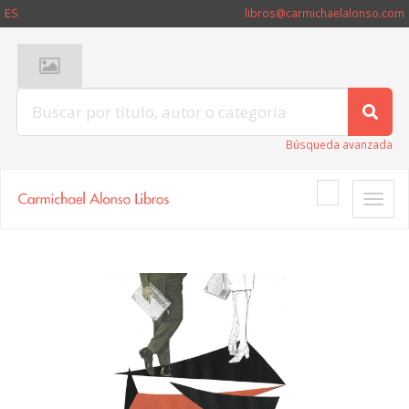
ES
libros@carmichaelalonso.com
Búsqueda avanzada
Toggle
naviga