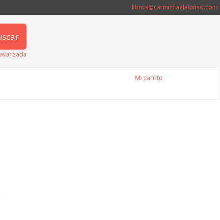
libros@carmichaelalonso.com
uscar
avanzada
Mi carrito