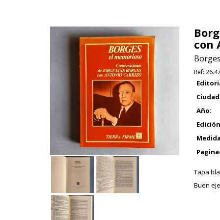
Borg
con 
Borges,
Ref:
26.4
Editori
Ciudad
Año:
Edición
Medida
Pagina
Tapa bla
Buen eje