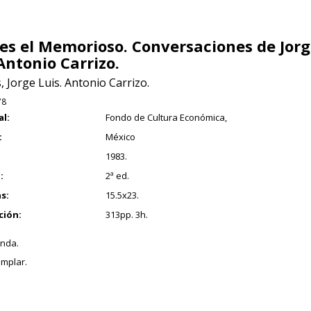
es el Memorioso. Conversaciones de Jorg
Antonio Carrizo.
 Jorge Luis. Antonio Carrizo.
78
al:
Fondo de Cultura Económica,
:
México
1983.
:
2ª ed.
s:
15.5x23.
ción:
313pp. 3h.
nda.
mplar.