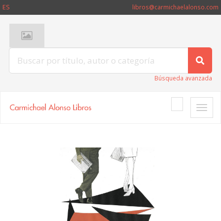
ES
libros@carmichaelalonso.com
Búsqueda avanzada
Toggle
naviga