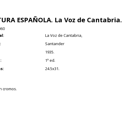
URA ESPAÑOLA. La Voz de Cantabria.
060
al:
La Voz de Cantabria,
:
Santander
1935.
:
1ª ed.
s:
24.5x31.
n cromos.