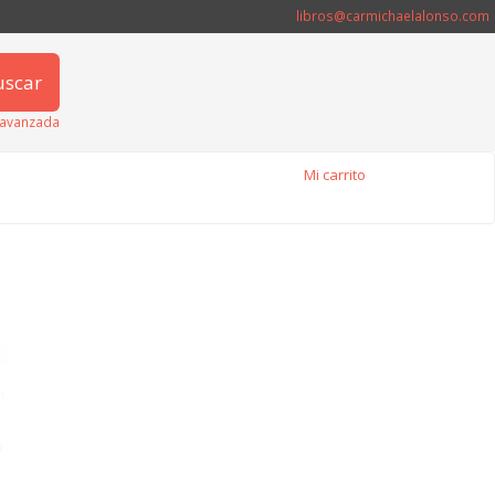
libros@carmichaelalonso.com
uscar
avanzada
Mi carrito