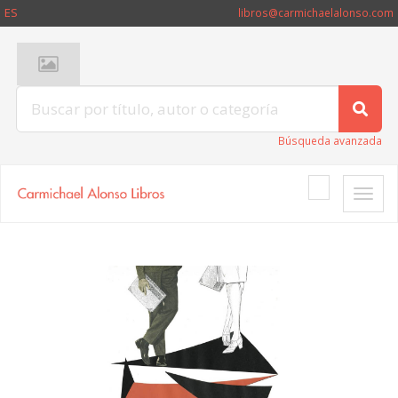
ES
libros@carmichaelalonso.com
Búsqueda avanzada
Toggle
naviga