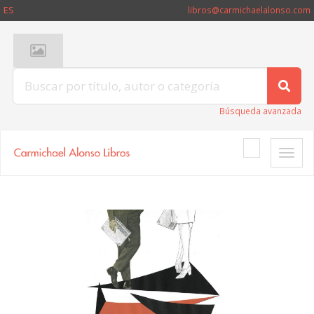
ES
libros@carmichaelalonso.com
Búsqueda avanzada
Toggle
naviga