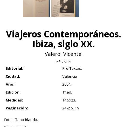
Viajeros Contemporáneos.
Ibiza, siglo XX.
Valero, Vicente.
Ref:
26.060
Editorial:
Pre-Textos,
Ciudad:
Valencia
Año:
2004.
Edición:
1ª ed.
Medidas:
14.5x23.
Paginación:
247pp. 1h.
Fotos. Tapa blanda.