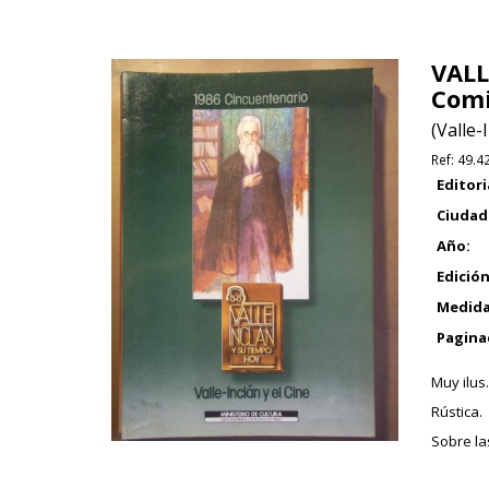
VALL
Comi
(Valle-
Ref:
49.4
Editori
Ciudad
Año:
Edición
Medida
Pagina
Muy ilus.
Rústica.
Sobre las