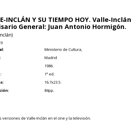
E-INCLÁN Y SU TIEMPO HOY. Valle-Inclán 
sario General: Juan Antonio Hormigón.
Inclán)
29
al:
Ministerio de Cultura,
:
Madrid
1986.
:
1ª ed.
s:
16.7x23.5.
ción:
84pp.
 versiones de Valle-Inclán en el cine y la televisión.