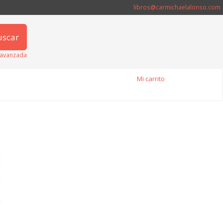
libros@carmichaelalonso.com
uscar
avanzada
Mi carrito