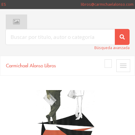
ES
libros@carmichaelalonso.com
Búsqueda avanzada
Toggle
naviga