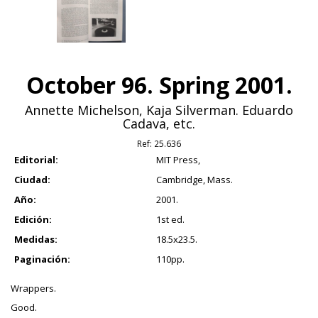
October 96. Spring 2001.
Annette Michelson, Kaja Silverman. Eduardo
Cadava, etc.
Ref:
25.636
Editorial:
MIT Press,
Ciudad:
Cambridge, Mass.
Año:
2001.
Edición:
1st ed.
Medidas:
18.5x23.5.
Paginación:
110pp.
Wrappers.
Good.