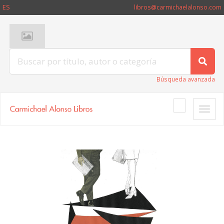
ES
libros@carmichaelalonso.com
Búsqueda avanzada
Toggle
naviga