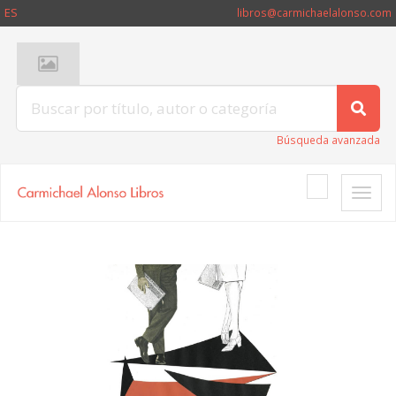
ES
libros@carmichaelalonso.com
Búsqueda avanzada
Toggle
naviga