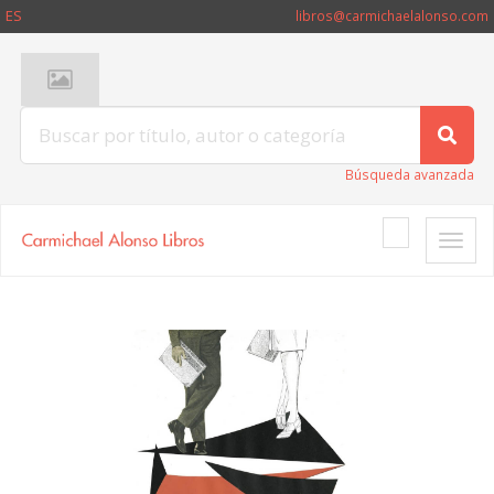
ES
libros@carmichaelalonso.com
Búsqueda avanzada
Toggle
naviga