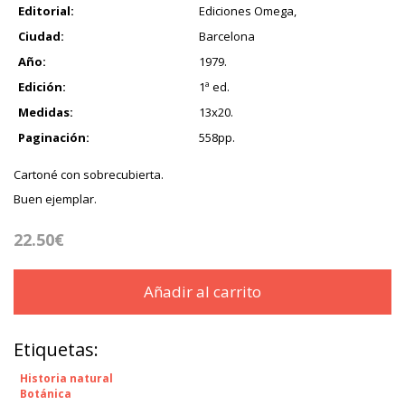
Editorial:
Ediciones Omega,
Ciudad:
Barcelona
Año:
1979.
Edición:
1ª ed.
Medidas:
13x20.
Paginación:
558pp.
Cartoné con sobrecubierta.
Buen ejemplar.
22.50€
Añadir al carrito
Etiquetas:
Historia natural
Botánica