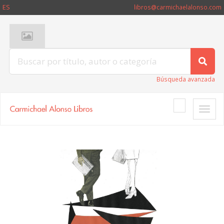
ES
libros@carmichaelalonso.com
Búsqueda avanzada
Toggle
naviga