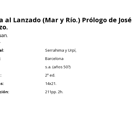
a al Lanzado (Mar y Río.) Prólogo de José
zo.
uan.
7
al:
Serrahima y Urpí,
:
Barcelona
s.a. (años 50?)
:
2ª ed.
s:
14x21.
ción:
211pp. 2h.