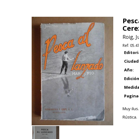
Pesc
Cere
Roig, J
Ref:
05.4
Editori
Ciudad
Año:
Edición
Medida
Pagina
Muy ilus.
Rústica.