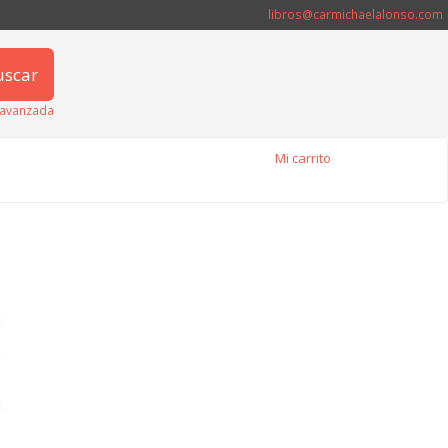
libros@carmichaelalonso.com
uscar
avanzada
Mi carrito