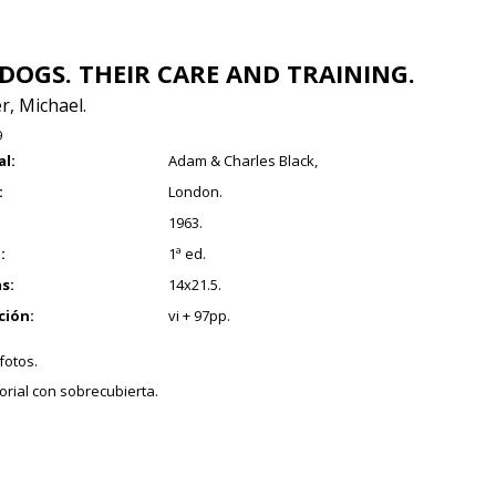
OGS. THEIR CARE AND TRAINING.
r, Michael.
9
al:
Adam & Charles Black,
:
London.
1963.
:
1ª ed.
s:
14x21.5.
ción:
vi + 97pp.
 fotos.
orial con sobrecubierta.