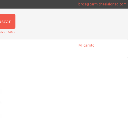
libros@carmichaelalonso.com
uscar
avanzada
Mi carrito