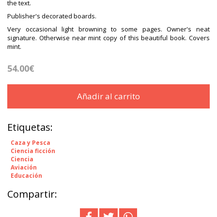
the text.
Publisher's decorated boards.
Very occasional light browning to some pages. Owner's neat
signature. Otherwise near mint copy of this beautiful book. Covers
mint.
54.00€
Añadir al carrito
Etiquetas:
Caza y Pesca
Ciencia ficción
Ciencia
Aviación
Educación
Compartir: