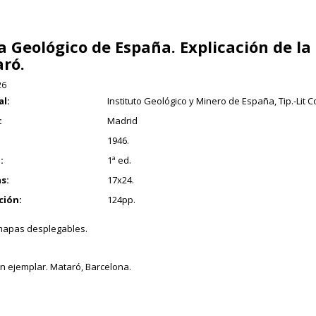
 Geológico de España. Explicación de la 
ró.
26
al:
Instituto Geológico y Minero de España, Tip.-Lit Co
:
Madrid
1946.
:
1ª ed.
s:
17x24.
ción:
124pp.
mapas desplegables.
 ejemplar. Mataró, Barcelona.