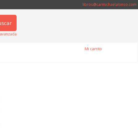
libros@carmichaelalonso.com
uscar
avanzada
Mi carrito