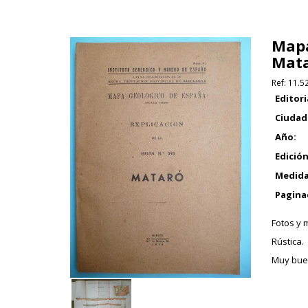
Mapa
Mata
Ref:
11.5
Editori
Ciudad
Año:
Edición
Medida
Pagina
Fotos y 
Rústica.
Muy buen