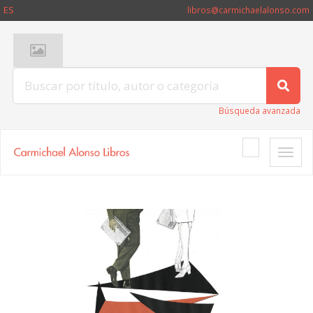
ES
libros@carmichaelalonso.com
Búsqueda avanzada
Toggle
naviga