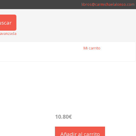
libros@carmichaelalonso.com
uscar
avanzada
Mi carrito
10.80€
Añadir al carrito