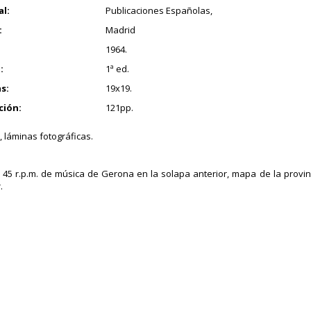
al:
Publicaciones Españolas,
:
Madrid
1964.
:
1ª ed.
s:
19x19.
ción:
121pp.
, láminas fotográficas.
 45 r.p.m. de música de Gerona en la solapa anterior, mapa de la provin
.