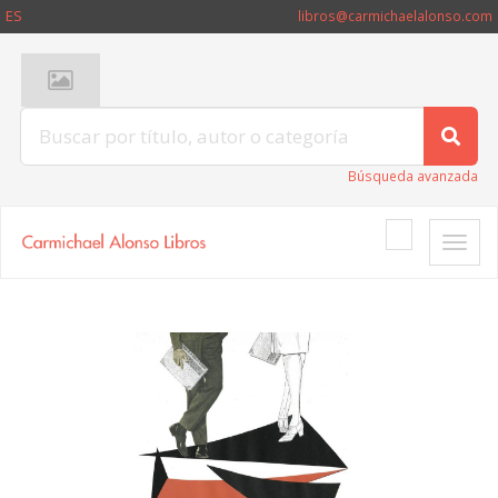
ES
libros@carmichaelalonso.com
Búsqueda avanzada
Toggle
naviga