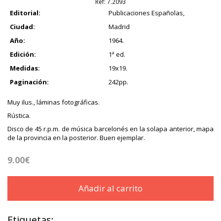
Ref:
7.2093
Editorial:
Publicaciones Españolas,
Ciudad:
Madrid
Año:
1964.
Edición:
1ª ed.
Medidas:
19x19.
Paginación:
242pp.
Muy ilus., láminas fotográficas.
Rústica.
Disco de 45 r.p.m. de música barcelonés en la solapa anterior, mapa
de la provincia en la posterior. Buen ejemplar.
9.00€
Añadir al carrito
Etiquetas: