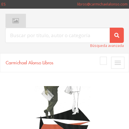
ES
libros@carmichaelalonso.com
Búsqueda avanzada
Toggle
naviga