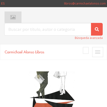
ES
libros@carmichaelalonso.com
Búsqueda avanzada
Toggle
naviga