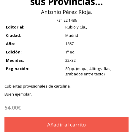
sus Provincias...
Antonio Pérez Rioja.
Ref:
22.1486
Editorial:
Rubio y Cía.,
Ciudad:
Madrid
Año:
1867.
Edición:
1ª ed.
Medidas:
22x32.
Paginación:
80pp. (mapa, 4 litografías,
grabados entre texto).
Cubiertas provisionales de cartulina.
Buen ejemplar.
54.00€
Añadir al carrito