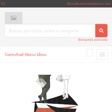
ES
libros@carmichaelalonso.com
Búsqueda avanzada
Toggle
naviga