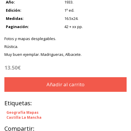
Año:
1933.
Edición:
1ª ed.
Medidas:
16.5x24.
Paginación:
42 + xx pp.
Fotos y mapas desplegables.
Rústica.
Muy buen ejemplar. Madrigueras, Albacete.
13.50€
Añadir al carrito
Etiquetas:
Geografía Mapas
Castilla La Mancha
Compartir: