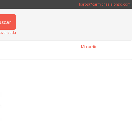
libros@carmichaelalonso.com
uscar
avanzada
Mi carrito