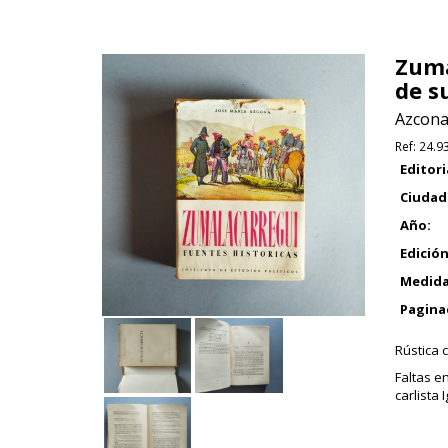
Zuma
de s
Azcona,
Ref:
24.9
Editori
Ciudad
Año:
Edición
Medida
Pagina
Rústica 
Faltas e
carlista