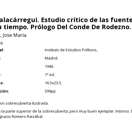
lacárregui. Estudio crítico de las fuente
u tiempo. Prólogo Del Conde De Rodezno.
 Jose María.
38
al:
Instituto de Estudios Políticos,
:
Madrid
1946.
:
1ª ed.
s:
16.5x23.5.
ción:
599pp.
con sobrecubierta ilustrada.
n la parte superior de la sobrecubierta, pero muy buen ejemplar. Intonso. D
 Ignacio Romero Raizábal.