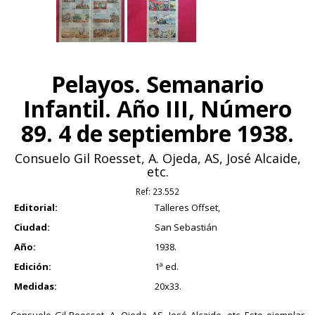
Pelayos. Semanario
Infantil. Año III, Número
89. 4 de septiembre 1938.
Consuelo Gil Roesset, A. Ojeda, AS, José Alcaide,
etc.
Ref:
23.552
Editorial:
Talleres Offset,
Ciudad:
San Sebastián
Año:
1938.
Edición:
1ª ed.
Medidas:
20x33.
Consuelo Gil Roesset, A. Ojeda, AS, José Alcaide, etc. Este ejemplar