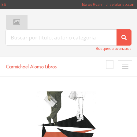
ES
libros@carmichaelalonso.com
Búsqueda avanzada
Toggle
naviga