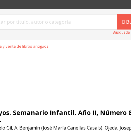
B
Búsqueda 
 y venta de libros antiguos
yos. Semanario Infantil. Año II, Número 8
.
o Gil, A. Benjamín (José María Canellas Casals), Ojeda, Jos