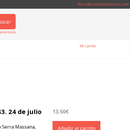
libros@carmichaelalonso.com
uscar
avanzada
Mi carrito
3. 24 de julio
13.50€
ep Serra Massana,
Añadir al carrito