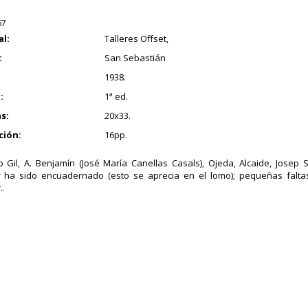
67
al:
Talleres Offset,
:
San Sebastián
1938.
:
1ª ed.
s:
20x33.
ción:
16pp.
 Gil, A. Benjamín (José María Canellas Casals), Ojeda, Alcaide, Josep 
r ha sido encuadernado (esto se aprecia en el lomo); pequeñas falt
..