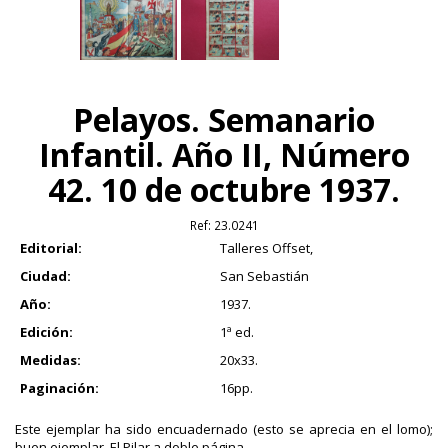
Pelayos. Semanario
Infantil. Año II, Número
42. 10 de octubre 1937.
Ref:
23.0241
Editorial:
Talleres Offset,
Ciudad:
San Sebastián
Año:
1937.
Edición:
1ª ed.
Medidas:
20x33.
Paginación:
16pp.
Este ejemplar ha sido encuadernado (esto se aprecia en el lomo);
buen ejemplar. El Pilar a doble página.