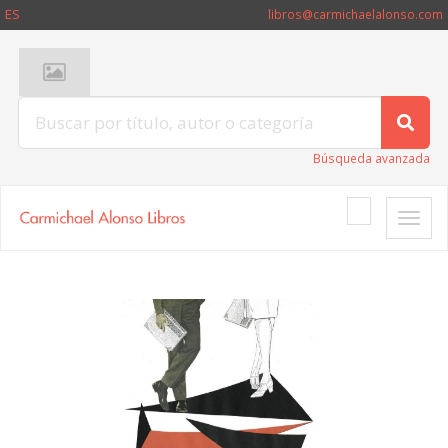
ES
libros@carmichaelalonso.com
Búsqueda avanzada
Toggle
naviga