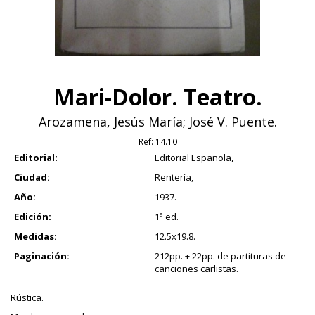
Mari-Dolor. Teatro.
Arozamena, Jesús María; José V. Puente.
Ref:
14.10
Editorial:
Editorial Española,
Ciudad:
Rentería,
Año:
1937.
Edición:
1ª ed.
Medidas:
12.5x19.8.
Paginación:
212pp. + 22pp. de partituras de
canciones carlistas.
Rústica.