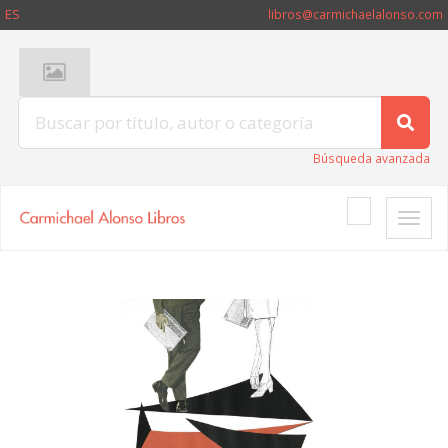
ES
libros@carmichaelalonso.com
Búsqueda avanzada
Toggle
naviga