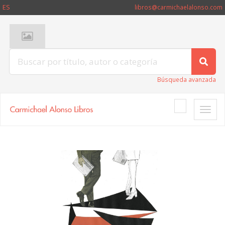
ES
libros@carmichaelalonso.com
Búsqueda avanzada
Toggle
naviga