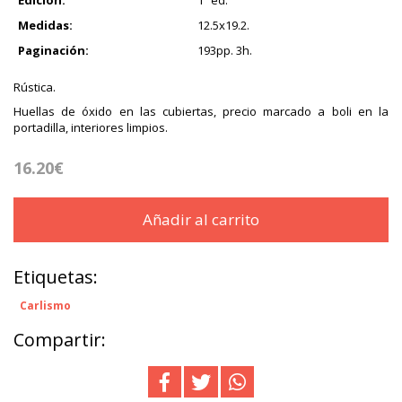
Edición:
1ª ed.
Medidas:
12.5x19.2.
Paginación:
193pp. 3h.
Rústica.
Huellas de óxido en las cubiertas, precio marcado a boli en la
portadilla, interiores limpios.
16.20€
Añadir al carrito
Etiquetas:
Carlismo
Compartir: