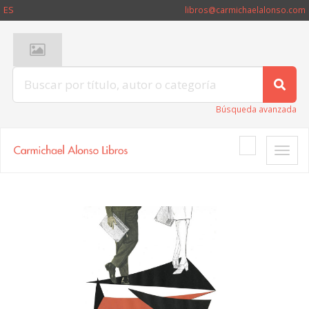
ES
libros@carmichaelalonso.com
Búsqueda avanzada
Toggle
naviga