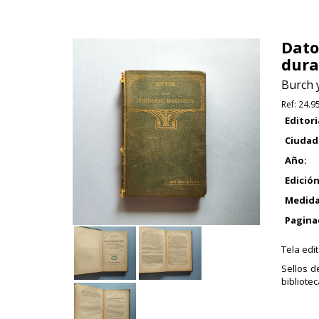
Dato
dura
Burch y
Ref:
24.9
Editori
Ciudad
Año:
Edición
Medida
Pagina
Tela edi
Sellos d
bibliote