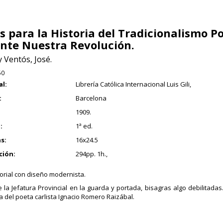
s para la Historia del Tradicionalismo Po
nte Nuestra Revolución.
 Ventós, José.
50
al:
Librería Católica Internacional Luis Gili,
:
Barcelona
1909.
:
1ª ed.
s:
16x24.5
ción:
294pp. 1h.,
torial con diseño modernista.
e la Jefatura Provincial en la guarda y portada, bisagras algo debilitadas.
ca del poeta carlista Ignacio Romero Raizábal.