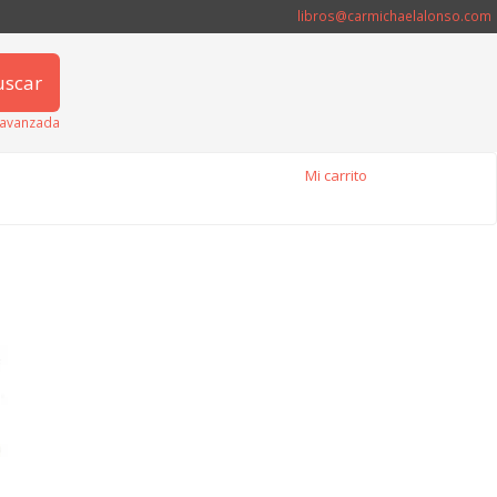
libros@carmichaelalonso.com
uscar
avanzada
Mi carrito