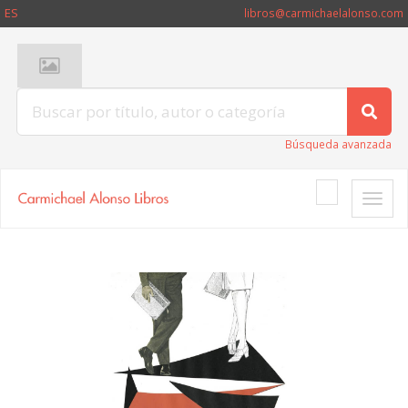
ES
libros@carmichaelalonso.com
Búsqueda avanzada
Toggle
naviga