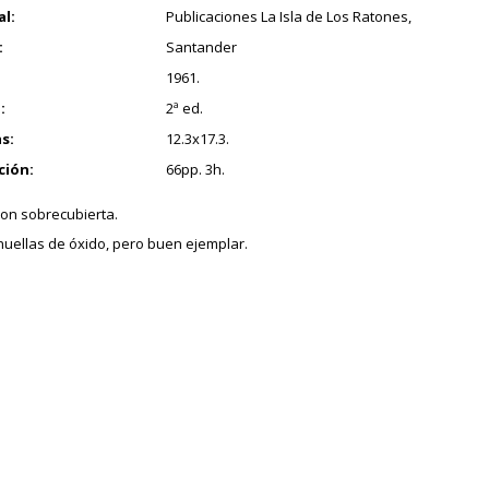
al:
Publicaciones La Isla de Los Ratones,
:
Santander
1961.
:
2ª ed.
s:
12.3x17.3.
ción:
66pp. 3h.
con sobrecubierta.
uellas de óxido, pero buen ejemplar.