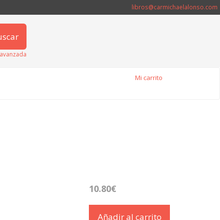
libros@carmichaelalonso.com
uscar
avanzada
Mi carrito
10.80€
Añadir al carrito