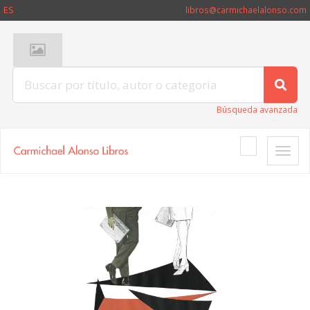
ES
libros@carmichaelalonso.com
Búsqueda avanzada
Toggle
naviga