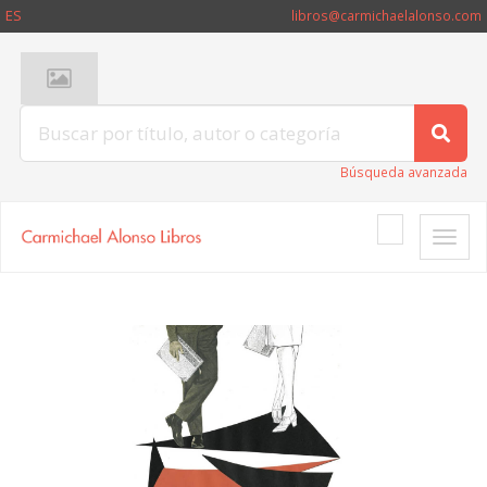
ES
libros@carmichaelalonso.com
Búsqueda avanzada
Toggle
naviga