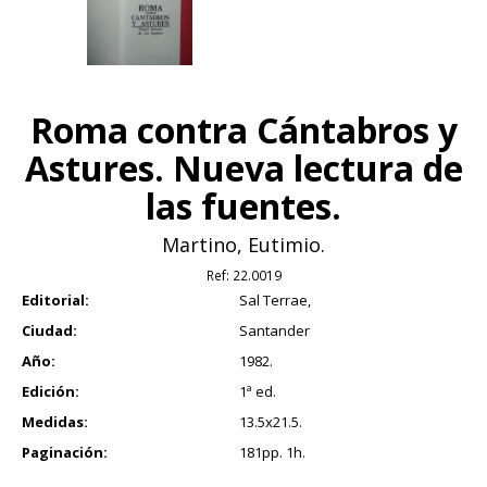
Roma contra Cántabros y
Astures. Nueva lectura de
las fuentes.
Martino, Eutimio.
Ref:
22.0019
Editorial:
Sal Terrae,
Ciudad:
Santander
Año:
1982.
Edición:
1ª ed.
Medidas:
13.5x21.5.
Paginación:
181pp. 1h.