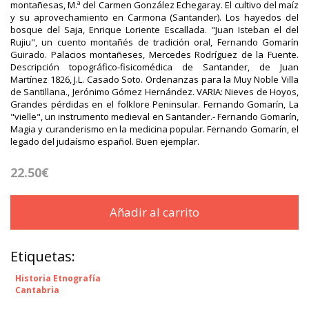
montañesas, M.ª del Carmen González Echegaray. El cultivo del maíz
y su aprovechamiento en Carmona (Santander). Los hayedos del
bosque del Saja, Enrique Loriente Escallada. "Juan Isteban el del
Rujiu", un cuento montañés de tradición oral, Fernando Gomarín
Guirado. Palacios montañeses, Mercedes Rodríguez de la Fuente.
Descripción topográfico-fisicomédica de Santander, de Juan
Martínez 1826, J.L. Casado Soto. Ordenanzas para la Muy Noble Villa
de Santillana., Jerónimo Gómez Hernández. VARIA: Nieves de Hoyos,
Grandes pérdidas en el folklore Peninsular. Fernando Gomarín, La
"vielle", un instrumento medieval en Santander.- Fernando Gomarín,
Magia y curanderismo en la medicina popular. Fernando Gomarín, el
legado del judaísmo español. Buen ejemplar.
22.50€
Añadir al carrito
Etiquetas:
Historia Etnografía
Cantabria