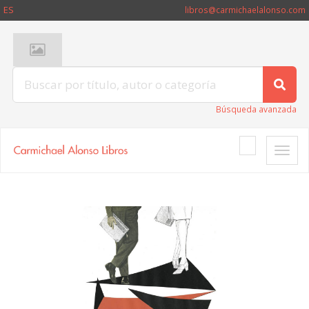
ES
libros@carmichaelalonso.com
Búsqueda avanzada
Toggle
naviga