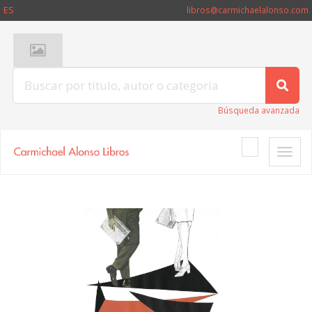
ES
libros@carmichaelalonso.com
Búsqueda avanzada
Toggle
naviga