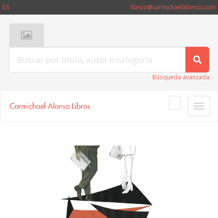
ES
libros@carmichaelalonso.com
Búsqueda avanzada
Toggle
naviga