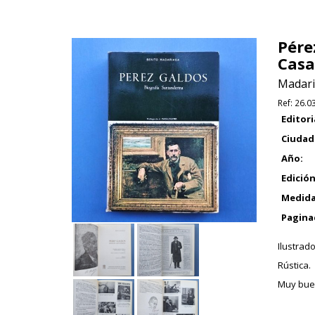
Pére
Casa
Madari
Ref:
26.0
Editori
Ciudad
Año:
Edición
Medida
Pagina
Ilustrado
Rústica.
Muy bue