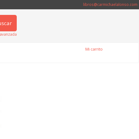
libros@carmichaelalonso.com
uscar
avanzada
Mi carrito