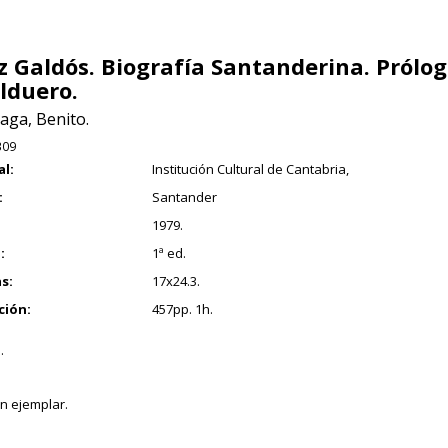
z Galdós. Biografía Santanderina. Prólogo
lduero.
aga, Benito.
309
al:
Institución Cultural de Cantabria,
:
Santander
1979.
:
1ª ed.
s:
17x24.3.
ción:
457pp. 1h.
.
n ejemplar.