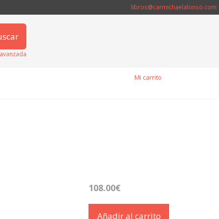
libros@carmichaelalonso.com
uscar
avanzada
Mi carrito
108.00€
Añadir al carrito