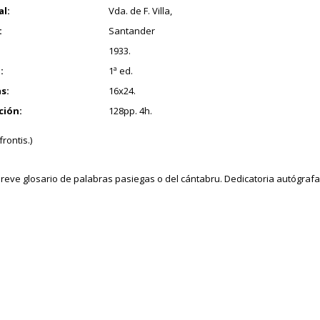
al:
Vda. de F. Villa,
:
Santander
1933.
:
1ª ed.
s:
16x24.
ción:
128pp. 4h.
frontis.)
reve glosario de palabras pasiegas o del cántabru. Dedicatoria autógrafa