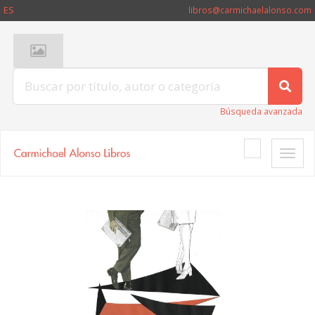
ES
libros@carmichaelalonso.com
Búsqueda avanzada
Toggle
naviga