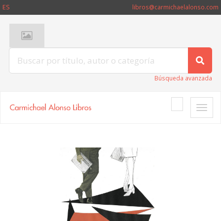
ES
libros@carmichaelalonso.com
Búsqueda avanzada
Toggle
naviga