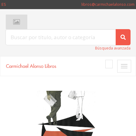
ES
libros@carmichaelalonso.com
Búsqueda avanzada
Toggle
naviga