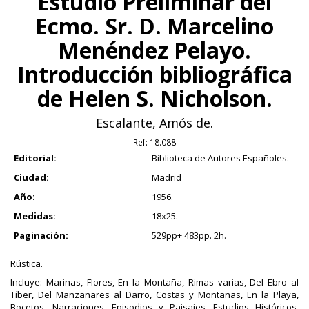
Estudio Preliminar del
Ecmo. Sr. D. Marcelino
Menéndez Pelayo.
Introducción bibliográfica
de Helen S. Nicholson.
Escalante, Amós de.
Ref:
18.088
Editorial:
Biblioteca de Autores Españoles.
Ciudad:
Madrid
Año:
1956.
Medidas:
18x25.
Paginación:
529pp+ 483pp. 2h.
Rústica.
Incluye: Marinas, Flores, En la Montaña, Rimas varias, Del Ebro al
Tíber, Del Manzanares al Darro, Costas y Montañas, En la Playa,
Bocetos, Narraciones, Episodios y Paisajes, Estudios Históricos,