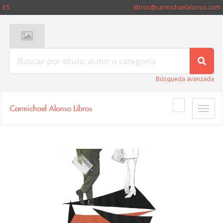
ES
libros@carmichaelalonso.com
Búsqueda avanzada
Toggle
naviga