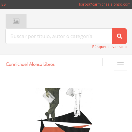
ES
libros@carmichaelalonso.com
Búsqueda avanzada
Toggle
naviga