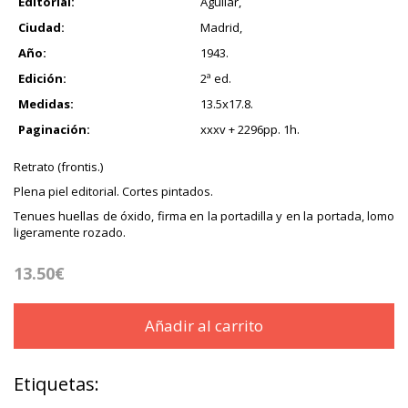
Editorial:
Aguilar,
Ciudad:
Madrid,
Año:
1943.
Edición:
2ª ed.
Medidas:
13.5x17.8.
Paginación:
xxxv + 2296pp. 1h.
Retrato (frontis.)
Plena piel editorial. Cortes pintados.
Tenues huellas de óxido, firma en la portadilla y en la portada, lomo
ligeramente rozado.
13.50€
Añadir al carrito
Etiquetas: